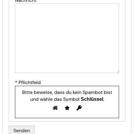
Nachricht
Bitte
* Pflichtfeld
lasse
Bitte beweise, dass du kein Spambot bist
dieses
und wähle das Symbol
.
Schlüssel
Feld
leer.