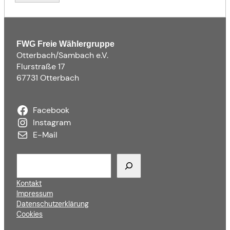
FWG Freie Wählergruppe
Otterbach/Sambach e.V.
Flurstraße 17
67731 Otterbach
Facebook
Instagram
E-Mail
S
u
c
Kontakt
h
Impressum
e
Datenschutzerklärung
n
Cookies