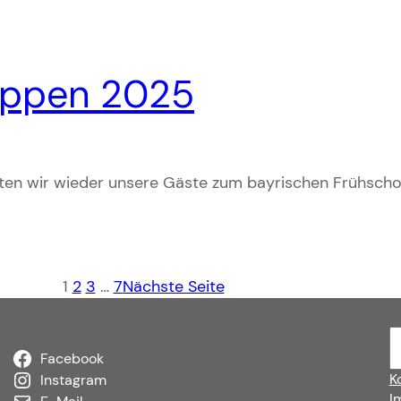
oppen 2025
ften wir wieder unsere Gäste zum bayrischen Frühsc
1
2
3
…
7
Nächste Seite
S
u
Facebook
K
c
Instagram
I